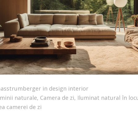
masstrumberger in
design interior
uminii naturale
,
Camera de zi
,
Iluminat natural în loc
ea camerei de zi