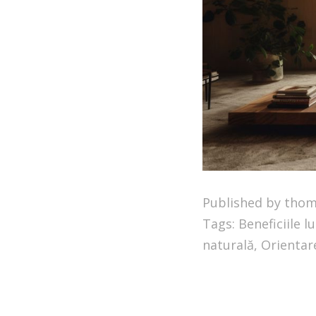
Published by tho
Tags:
Beneficiile l
naturală
,
Orientar