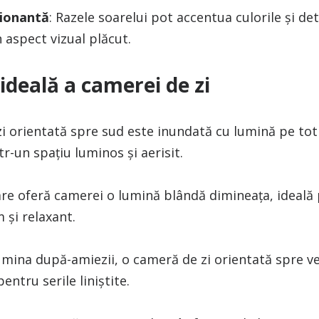
sionantă
: Razele soarelui pot accentua culorile și deta
 aspect vizual plăcut.
ideală a camerei de zi
i orientată spre sud este inundată cu lumină pe tot 
r-un spațiu luminos și aerisit.
are oferă camerei o lumină blândă dimineața, ideală
 și relaxant.
umina după-amiezii, o cameră de zi orientată spre v
ntru serile liniștite.