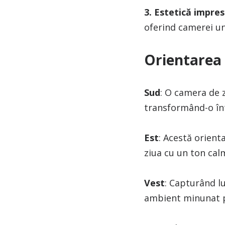
3. Estetică impre
oferind camerei un
Orientarea 
Sud
: O camera de z
transformând-o înt
Est
: Acestă orient
ziua cu un ton calm
Vest
: Capturând l
ambient minunat pe