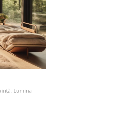
uință
,
Lumina