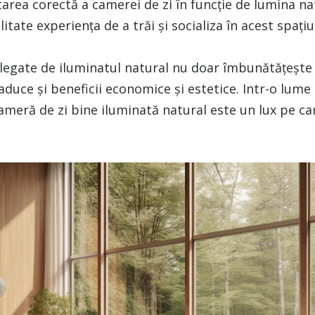
ntarea corectă a camerei de zi în funcție de lumina n
itate experiența de a trăi și socializa în acest spațiu
le legate de iluminatul natural nu doar îmbunătățeșt
aduce și beneficii economice și estetice. Intr-o lume
cameră de zi bine iluminată natural este un lux pe ca