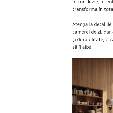
In concluzie, orie
transforma în total
Atenția la detalii
camerei de zi, dar 
și durabilitate, o 
să îl aibă.