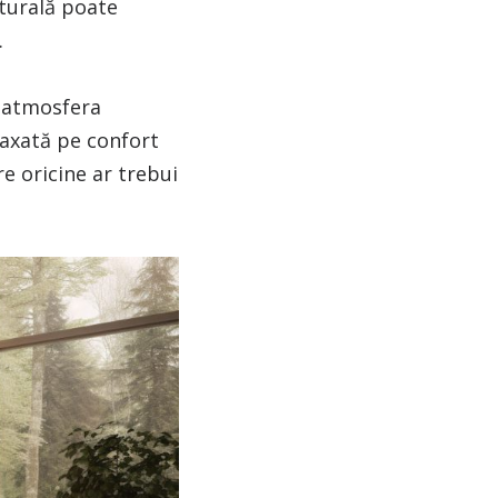
aturală poate
.
e atmosfera
 axată pe confort
re oricine ar trebui