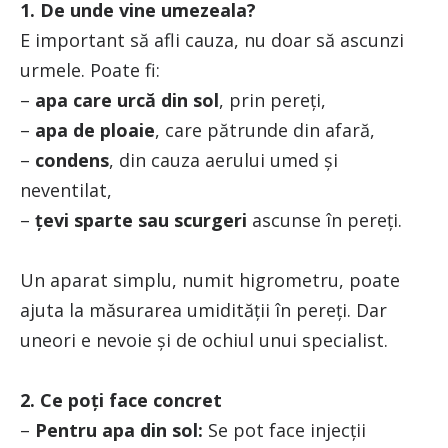
1. De unde vine umezeala?
E important să afli cauza, nu doar să ascunzi
urmele. Poate fi:
–
apa care urcă din sol
, prin pereți,
–
apa de ploaie
, care pătrunde din afară,
–
condens
, din cauza aerului umed și
neventilat,
–
țevi sparte sau scurgeri
ascunse în pereți.
Un aparat simplu, numit higrometru, poate
ajuta la măsurarea umidității în pereți. Dar
uneori e nevoie și de ochiul unui specialist.
2. Ce poți face concret
–
Pentru apa din sol:
Se pot face injecții