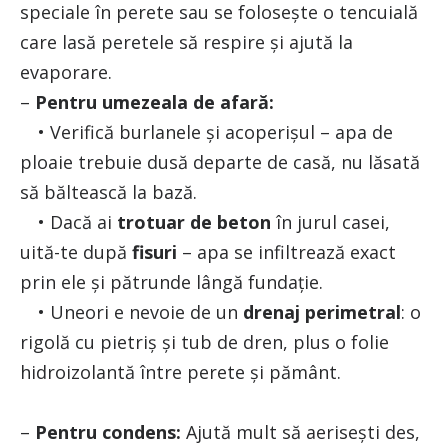
speciale în perete sau se folosește o tencuială
care lasă peretele să respire și ajută la
evaporare.
–
Pentru umezeala de afară:
• Verifică burlanele și acoperișul – apa de
ploaie trebuie dusă departe de casă, nu lăsată
să băltească la bază.
• Dacă ai
trotuar de beton
în jurul casei,
uită-te după
fisuri
– apa se infiltrează exact
prin ele și pătrunde lângă fundație.
• Uneori e nevoie de un
drenaj perimetral
: o
rigolă cu pietriș și tub de dren, plus o folie
hidroizolantă între perete și pământ.
–
Pentru condens:
Ajută mult să aerisești des,