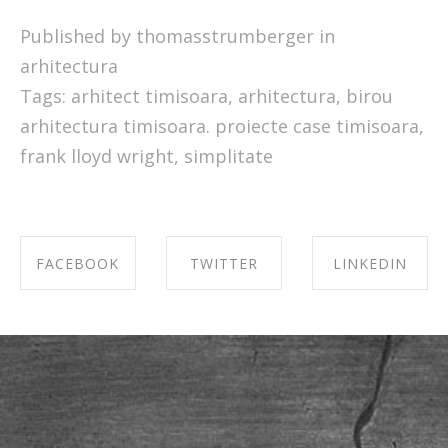
Published by thomasstrumberger in
arhitectura
Tags:
arhitect timisoara
,
arhitectura
,
birou
arhitectura timisoara. proiecte case timisoara
,
frank lloyd wright
,
simplitate
FACEBOOK
TWITTER
LINKEDIN
SHARE ON
SHARE ON
SHARE ON
FACEBOOK
TWITTER
LINKEDIN