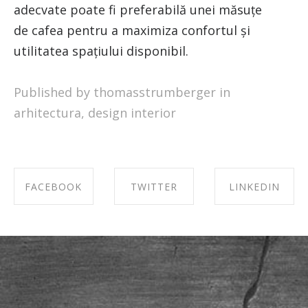
adecvate poate fi preferabilă unei măsuțe
de cafea pentru a maximiza confortul și
utilitatea spațiului disponibil.
Published by thomasstrumberger in
arhitectura
,
design interior
FACEBOOK
TWITTER
LINKEDIN
SHARE ON
SHARE ON
SHARE ON
FACEBOOK
TWITTER
LINKEDIN