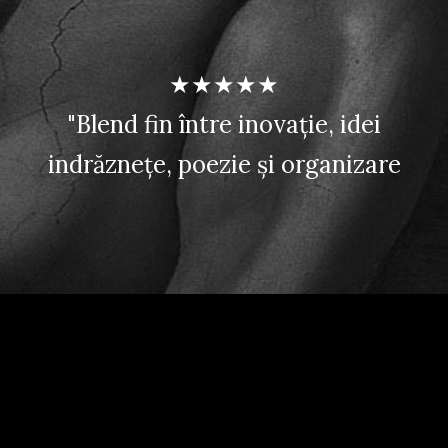
★★★★★
"Blend fin între inovație, idei
indrăznețe, poezie și organizare