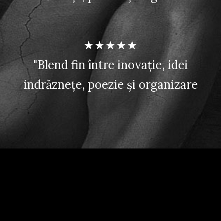
★★★★★
"Blend fin între inovație, idei
indrăznețe, poezie și organizare