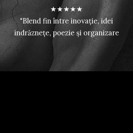
★★★★★
"Blend fin între inovație, idei
indrăznețe, poezie și organizare