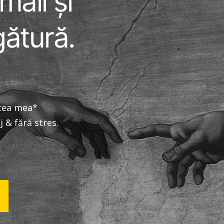
mail și
ătură.
ntea mea*
j & fără stres.