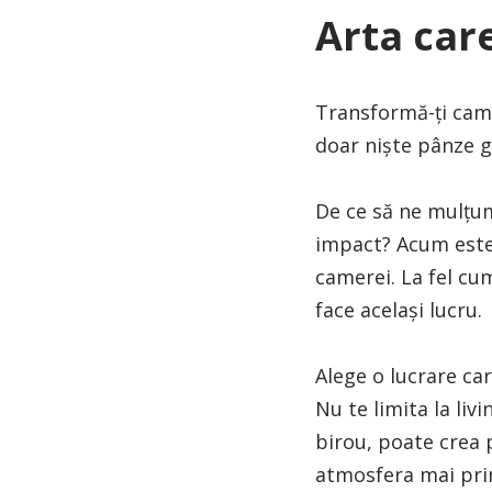
Arta car
Transformă-ți came
doar niște pânze go
De ce să ne mulțu
impact? Acum este
camerei. La fel cum
face același lucru.
Alege o lucrare car
Nu te limita la liv
birou, poate crea p
atmosfera mai prim