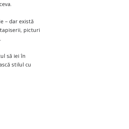
ceva.
ie – dar există
apiserii, picturi
.
l să iei în
scă stilul cu