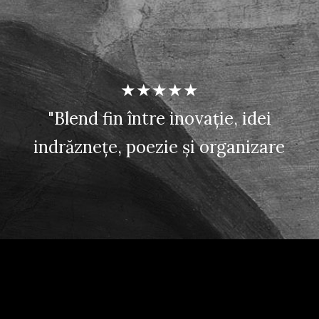
★★★★★
"Blend fin între inovație, idei
e
indrăznețe, poezie și organizare