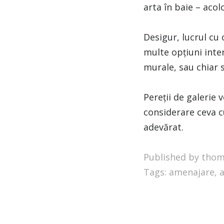
arta în baie – acol
Desigur, lucrul cu 
multe opțiuni inter
murale, sau chiar 
Pereții de galerie
considerare ceva cu
adevărat.
Published by tho
Tags:
amenajare
,
a