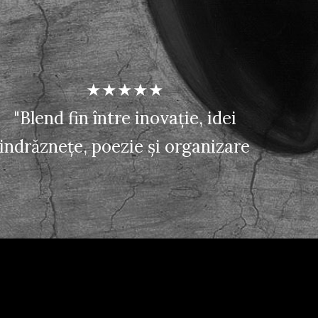
★★★★★
"Blend fin între inovație, idei
indrăznețe, poezie și organizare