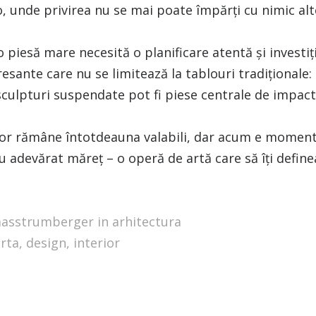
o, unde privirea nu se mai poate împărți cu nimic alt
o piesă mare necesită o planificare atentă și investiț
esante care nu se limitează la tablouri tradiționale: t
sculpturi suspendate pot fi piese centrale de impact
 vor rămâne întotdeauna valabili, dar acum e momentu
 adevărat măreț – o operă de artă care să îți definea
masstrumberger in
arhitectura
rta
,
design
,
interior