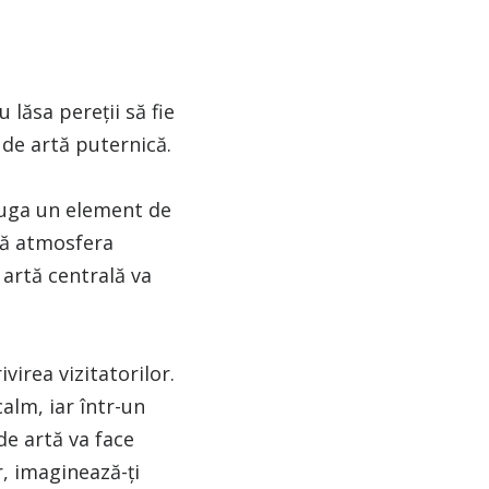
lăsa pereții să fie
 de artă puternică.
ăuga un element de
bă atmosfera
 artă centrală va
virea vizitatorilor.
calm, iar într-un
de artă va face
, imaginează-ți