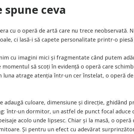
e spune ceva
ra cu o operă de artă care nu trece neobservată. Nu 
ale, ci lasă-i să capete personalitate printr-o piesă
mim cu imagini mici și fragmentate când putem ad
 momentul să scoți în evidență o operă care schim
 luna atrage atenția într-un cer înstelat, o operă de
e adaugă culoare, dimensiune și direcție, ghidând pri
ing: într-un dormitor, un astfel de punct focal aduce 
eisaje acolo unde lipsesc. Chiar și la masă, o operă 
itoare. Și pentru un efect cu adevărat surprinzător