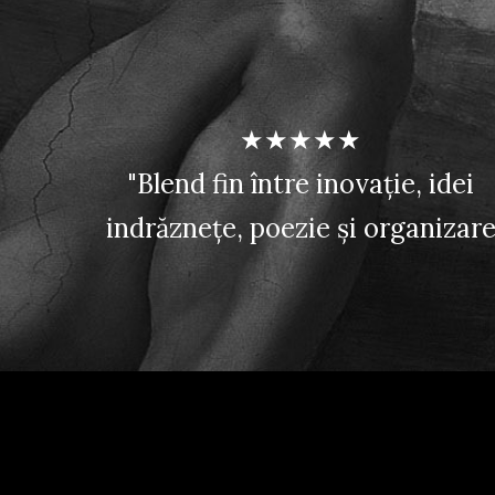
★★★★★
"Blend fin între inovație, idei
indrăznețe, poezie și organizar