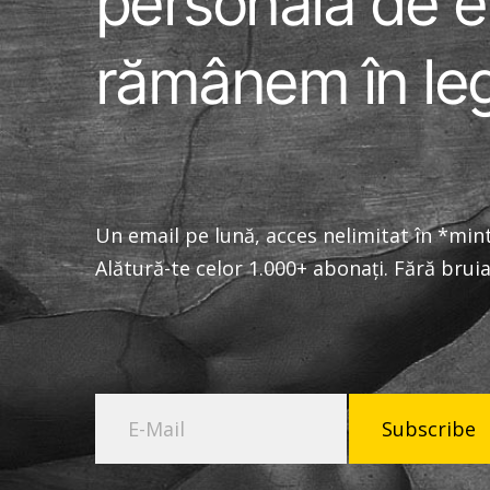
personală de e
rămânem în leg
Un email pe lună, acces nelimitat în *mi
Alătură-te celor 1.000+ abonați. Fără bruia
Subscribe