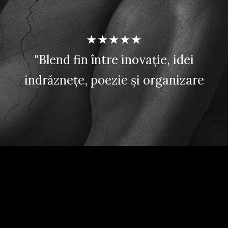
★★★★★
"Blend fin între inovație, idei
indrăznețe, poezie și organizare